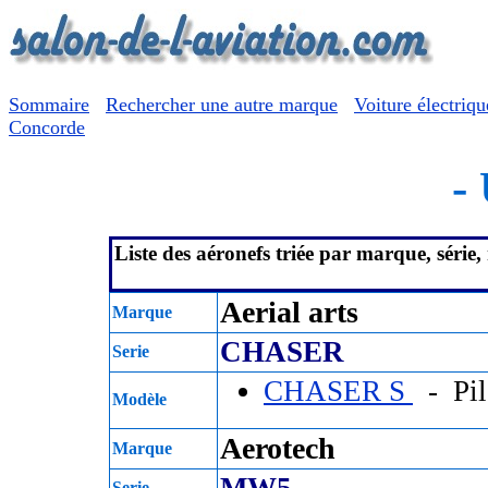
Sommaire
Rechercher une autre marque
Voiture électriqu
Concorde
-
Liste des aéronefs triée par marque, série
Aerial arts
Marque
CHASER
Serie
CHASER S
- Pil
Modèle
Aerotech
Marque
MW5
Serie