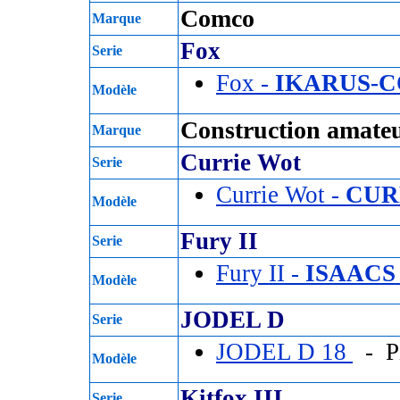
Comco
Marque
Fox
Serie
Fox -
IKARUS-C
Modèle
Construction amate
Marque
Currie Wot
Serie
Currie Wot -
CUR
Modèle
Fury II
Serie
Fury II -
ISAACS 
Modèle
JODEL D
Serie
JODEL D 18
- P
Modèle
Kitfox III
Serie