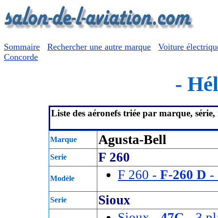
Sommaire
Rechercher une autre marque
Voiture électriqu
Concorde
- Hél
Liste des aéronefs triée par marque, série
Agusta-Bell
Marque
F 260
Serie
F 260 -
F-260 D
- 
Modèle
Sioux
Serie
Sioux -
47G
- 3 pl