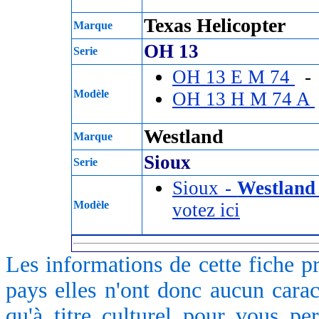
Texas Helicopter
Marque
OH 13
Serie
OH 13 E M 74
- 
Modèle
OH 13 H M 74 A
Westland
Marque
Sioux
Serie
Sioux -
Westland
Modèle
votez ici
Les informations de cette fiche p
pays elles n'ont donc aucun caract
qu'à titre culturel pour vous pe