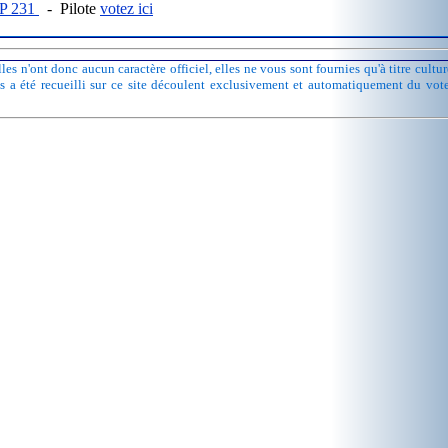
P 231
- Pilote
votez ici
les n'ont donc aucun caractère officiel, elles ne vous sont fournies qu'à titre cult
ts a été recueilli sur ce site découlent exclusivement et automatiquement du vot