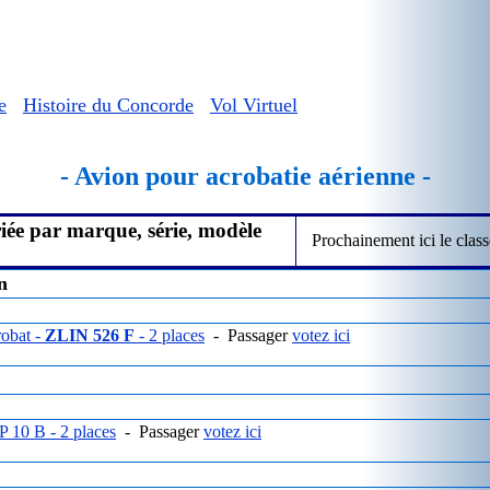
e
Histoire du Concorde
Vol Virtuel
- Avion pour acrobatie aérienne -
riée par marque, série, modèle
Prochainement ici le class
n
obat -
ZLIN 526 F
- 2 places
- Passager
votez ici
 10 B - 2 places
- Passager
votez ici