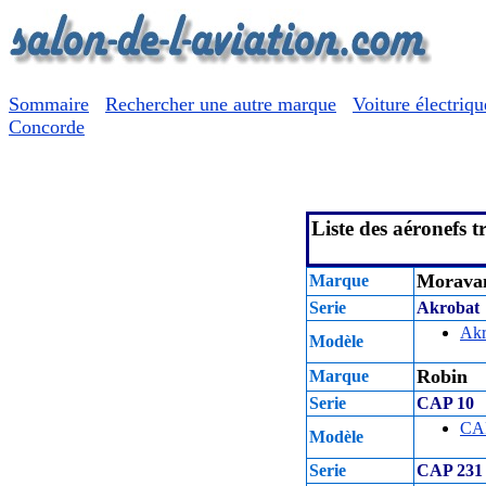
Sommaire
Rechercher une autre marque
Voiture électriqu
Concorde
Liste des aéronefs t
Morava
Marque
Serie
Akrobat
Akr
Modèle
Robin
Marque
Serie
CAP 10
CAP
Modèle
Serie
CAP 231