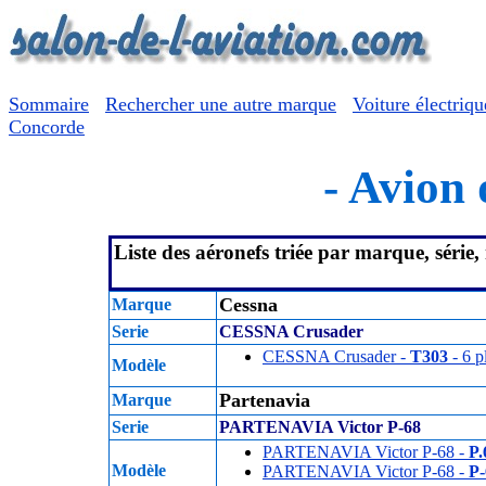
Sommaire
Rechercher une autre marque
Voiture électriqu
Concorde
- Avion 
Liste des aéronefs triée par marque, série
Cessna
Marque
Serie
CESSNA Crusader
CESSNA Crusader -
T303
- 6 p
Modèle
Partenavia
Marque
Serie
PARTENAVIA Victor P-68
PARTENAVIA Victor P-68 -
P.
Modèle
PARTENAVIA Victor P-68 -
P