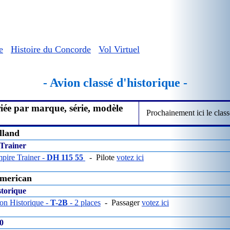
e
Histoire du Concorde
Vol Virtuel
- Avion classé d'historique -
riée par marque, série, modèle
Prochainement ici le class
lland
Trainer
pire Trainer -
DH 115 55
- Pilote
votez ici
merican
storique
on Historique -
T-2B
- 2 places
- Passager
votez ici
0