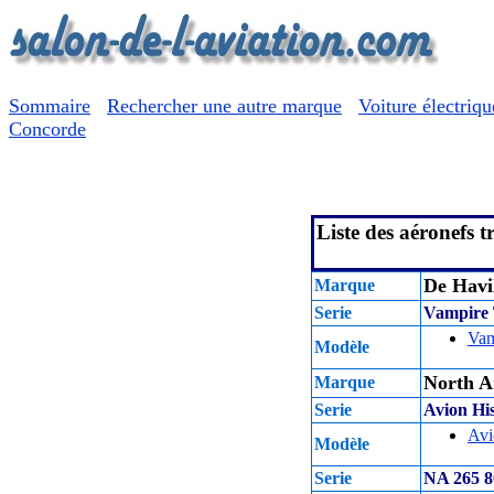
Sommaire
Rechercher une autre marque
Voiture électriqu
Concorde
Liste des aéronefs t
De Havi
Marque
Serie
Vampire 
Vam
Modèle
North A
Marque
Serie
Avion Hi
Avi
Modèle
Serie
NA 265 8