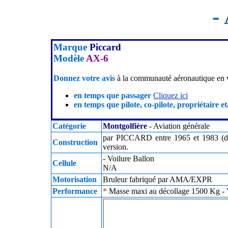
-
Marque
Piccard
Modèle
AX-6
Donnez votre avis
à la communauté aéronautique en v
en temps que passager
Cliquez ici
en temps que pilote, co-pilote, propriétaire et
Catégorie
Montgolfière
- Aviation générale
par PICCARD entre 1965 et 1983 (der
Construction
version.
- Voilure Ballon
Cellule
N/A
Motorisation
Bruleur fabriqué par AMA/EXPR
Performance
*
Masse maxi au décollage 1500 Kg - V