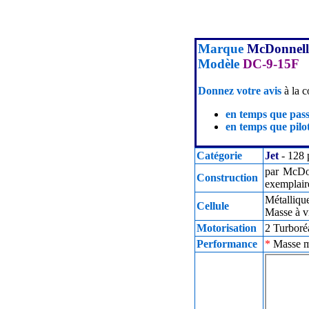
Marque
McDonnell
Modèle
DC-9-15F
Donnez votre avis
à la c
en temps que pas
en temps que pilot
Catégorie
Jet
- 128 
par McDon
Construction
exemplaire
Métalliqu
Cellule
Masse à v
Motorisation
2 Turboré
Performance
*
Masse ma