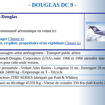
- DOUGLAS DC 9 -
-Douglas
ommunauté aéronautique en votant ici:
sager
Cliquez ici
e, co-pilote, propriétaire et/ou exploitant
Cliquez ici
passagers selon aménagement - Transport public aérien
nell-Douglas Corporation (USA) entre 1966 et 1968 (dernière dat
s pour cette seule version.
e pressurisée - Voilure Ailes Basses - Longueur 31 ml - Envergure 28 m
ide 24000 kg - Empennage en T - Tricycle
acteurs JT8D SERIES fabriqués par Pratt & Whitney
xi au décollage 45359 Kg - Vitesse de croisière 350 Kts (648 Km/h) 