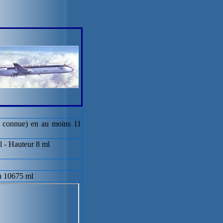
e connue) en au moins 11
l - Hauteur 8 ml
à 10675 ml