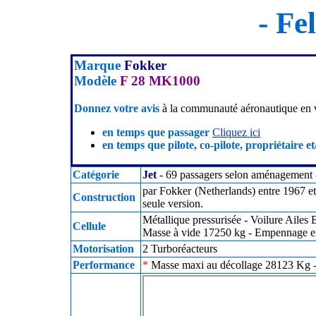
- Fe
Marque
Fokker
Modèle
F 28 MK1000
Donnez votre avis
à la communauté aéronautique en v
en temps que passager
Cliquez ici
en temps que pilote, co-pilote, propriétaire et
Catégorie
Jet
- 69 passagers selon aménagement -
par Fokker (Netherlands) entre 1967 e
Construction
seule version.
Métallique pressurisée - Voilure Ailes
Cellule
Masse à vide 17250 kg - Empennage en
Motorisation
2 Turboréacteurs
Performance
*
Masse maxi au décollage 28123 Kg - 