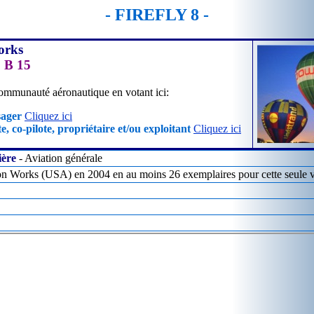
- FIREFLY 8 -
orks
 B 15
ommunauté aéronautique en votant ici:
sager
Cliquez ici
e, co-pilote, propriétaire et/ou exploitant
Cliquez ici
ière
- Aviation générale
on Works (USA) en 2004 en au moins 26 exemplaires pour cette seule v