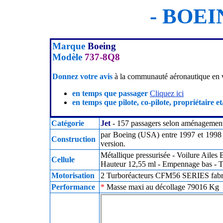
- BOEIN
Marque
Boeing
Modèle
737-8Q8
Donnez votre avis
à la communauté aéronautique en v
en temps que passager
Cliquez ici
en temps que pilote, co-pilote, propriétaire et
Catégorie
Jet
- 157 passagers selon aménagement
par Boeing (USA) entre 1997 et 1998 (
Construction
version.
Métallique pressurisée - Voilure Ailes
Cellule
Hauteur 12,55 ml - Empennage bas - T
Motorisation
2 Turboréacteurs CFM56 SERIES fabri
Performance
*
Masse maxi au décollage 79016 Kg