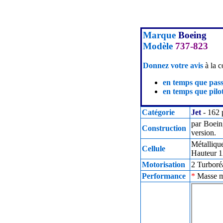
Marque
Boeing
Modèle
737-823
Donnez votre avis
à la c
en temps que pas
en temps que pilot
Catégorie
Jet
- 162 
par Boein
Construction
version.
Métalliqu
Cellule
Hauteur 1
Motorisation
2 Turboré
Performance
*
Masse ma