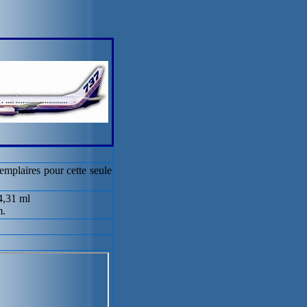
mplaires pour cette seule
4,31 ml
m.