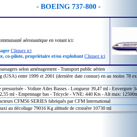
- BOEING 737-800 -
ommunauté aéronautique en votant ici:
sager
Cliquez ici
e, co-pilote, propriétaire et/ou exploitant
Cliquez ici
passagers selon aménagement - Transport public aérien
g (USA) entre 1999 et 2001 (dernière date connue) en au moins 78 exe
e pressurisée - Voilure Ailes Basses - Longueur 39,47 ml - Envergure 3
2,55 ml - Empennage bas - Tricycle - VNE: 440 Kts - Alt max: 12500
acteurs CFM56 SERIES fabriqués par CFM International
xi au décollage 79016 Kg altitude de croisière 10730 ml