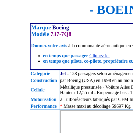
- BOEIN
Marque
Boeing
Modèle
737-7Q8
Donnez votre avis
à la communauté aéronautique en v
en temps que passager
Cliquez ici
en temps que pilote, co-pilote, propriétaire et
Catégorie
Jet
- 128 passagers selon aménagemen
Construction
par Boeing (USA) en 1998 en au moins 
Métallique pressurisée - Voilure Ailes
Cellule
Hauteur 12,55 ml - Empennage bas - T
Motorisation
2 Turboréacteurs fabriqués par CFM In
Performance
*
Masse maxi au décollage 59697 Kg