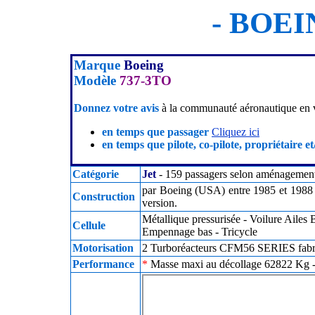
- BOEIN
Marque
Boeing
Modèle
737-3TO
Donnez votre avis
à la communauté aéronautique en v
en temps que passager
Cliquez ici
en temps que pilote, co-pilote, propriétaire et
Catégorie
Jet
- 159 passagers selon aménagement 
par Boeing (USA) entre 1985 et 1988 (
Construction
version.
Métallique pressurisée - Voilure Ailes
Cellule
Empennage bas - Tricycle
Motorisation
2 Turboréacteurs CFM56 SERIES fabri
Performance
*
Masse maxi au décollage 62822 Kg - 