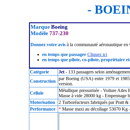
- BOEIN
Marque
Boeing
Modèle
737-230
Donnez votre avis
à la communauté aéronautique en v
en temps que passager
Cliquez ici
en temps que pilote, co-pilote, propriétaire et
Catégorie
Jet
- 133 passagers selon aménagemen
par Boeing (USA) entre 1979 et 1985 
Construction
version.
Métallique pressurisée - Voilure Ailes
Cellule
Masse à vide 28000 kg - Empennage ba
Motorisation
2 Turboréacteurs fabriqués par Pratt 
Performance
*
Masse maxi au décollage 53070 Kg - 