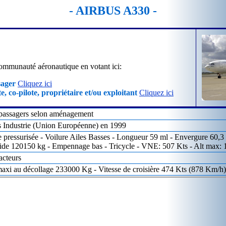
- AIRBUS A330 -
ommunauté aéronautique en votant ici:
sager
Cliquez ici
e, co-pilote, propriétaire et/ou exploitant
Cliquez ici
passagers selon aménagement
s Industrie (Union Européenne) en 1999
e pressurisée - Voilure Ailes Basses - Longueur 59 ml - Envergure 60,3
ide 120150 kg - Empennage bas - Tricycle - VNE: 507 Kts - Alt max:
acteurs
xi au décollage 233000 Kg - Vitesse de croisière 474 Kts (878 Km/h