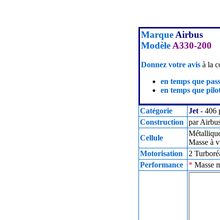
Marque
Airbus
Modèle
A330-200
Donnez votre avis
à la c
en temps que pas
en temps que pilot
Catégorie
Jet
- 406 
Construction
par Airbu
Métalliqu
Cellule
Masse à v
Motorisation
2 Turboré
Performance
*
Masse ma