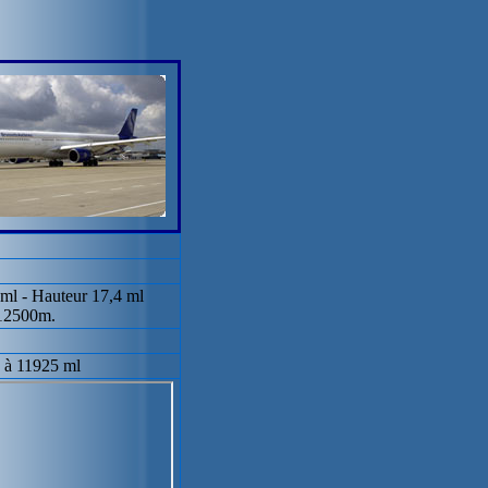
 ml - Hauteur 17,4 ml
 12500m.
) à 11925 ml