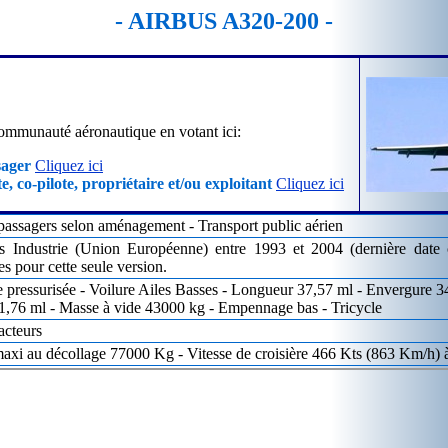
- AIRBUS A320-200 -
ommunauté aéronautique en votant ici:
sager
Cliquez ici
e, co-pilote, propriétaire et/ou exploitant
Cliquez ici
passagers selon aménagement - Transport public aérien
s Industrie (Union Européenne) entre 1993 et 2004 (dernière dat
s pour cette seule version.
e pressurisée - Voilure Ailes Basses - Longueur 37,57 ml - Envergure 3
1,76 ml - Masse à vide 43000 kg - Empennage bas - Tricycle
acteurs
xi au décollage 77000 Kg - Vitesse de croisière 466 Kts (863 Km/h) 