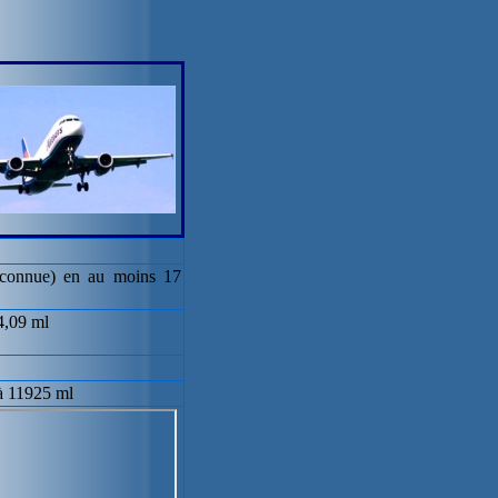
e connue) en au moins 17
4,09 ml
à 11925 ml