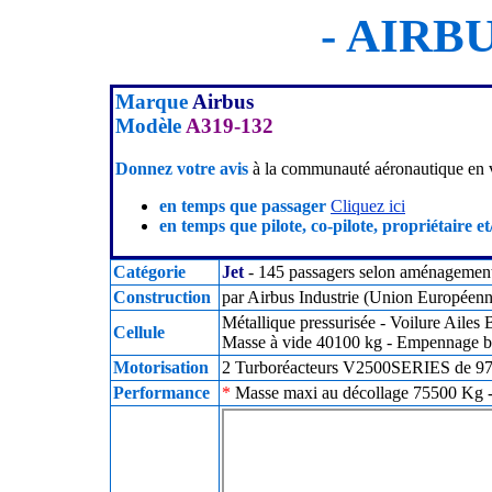
- AIRBU
Marque
Airbus
Modèle
A319-132
Donnez votre avis
à la communauté aéronautique en v
en temps que passager
Cliquez ici
en temps que pilote, co-pilote, propriétaire et
Catégorie
Jet
- 145 passagers selon aménagement
Construction
par Airbus Industrie (Union Européenn
Métallique pressurisée - Voilure Ailes
Cellule
Masse à vide 40100 kg - Empennage ba
Motorisation
2 Turboréacteurs V2500SERIES de 970
Performance
*
Masse maxi au décollage 75500 Kg - 