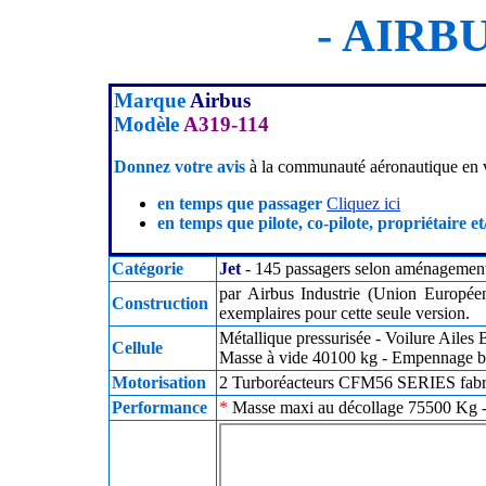
- AIRBU
Marque
Airbus
Modèle
A319-114
Donnez votre avis
à la communauté aéronautique en v
en temps que passager
Cliquez ici
en temps que pilote, co-pilote, propriétaire et
Catégorie
Jet
- 145 passagers selon aménagement 
par Airbus Industrie (Union Europée
Construction
exemplaires pour cette seule version.
Métallique pressurisée - Voilure Ailes
Cellule
Masse à vide 40100 kg - Empennage ba
Motorisation
2 Turboréacteurs CFM56 SERIES fabri
Performance
*
Masse maxi au décollage 75500 Kg - 