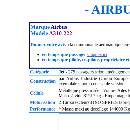
- AIRBU
Marque
Airbus
Modèle
A310-222
Donnez votre avis
à la communauté aéronautique en v
en temps que passager
Cliquez ici
en temps que pilote, co-pilote, propriétaire et
Catégorie
Jet
- 275 passagers selon aménagement 
par Airbus Industrie (Union Europé
Construction
exemplaires pour cette seule version.
Métallique pressurisée - Voilure Ailes
Cellule
Masse à vide 81517 kg - Empennage ba
Motorisation
2 Turboréacteurs JT9D SERIES fabriq
Performance
*
Masse maxi au décollage 144000 Kg -