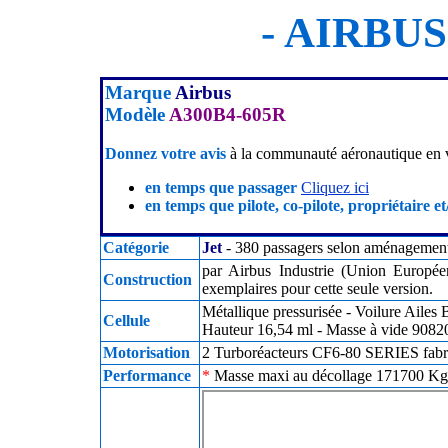
- AIRBUS
Marque
Airbus
Modèle
A300B4-605R
Donnez votre avis
à la communauté aéronautique en v
en temps que passager
Cliquez ici
en temps que pilote, co-pilote, propriétaire et
Catégorie
Jet
- 380 passagers selon aménagement 
par Airbus Industrie (Union Europé
Construction
exemplaires pour cette seule version.
Métallique pressurisée - Voilure Ailes
Cellule
Hauteur 16,54 ml - Masse à vide 9082
Motorisation
2 Turboréacteurs CF6-80 SERIES fabri
Performance
*
Masse maxi au décollage 171700 Kg -